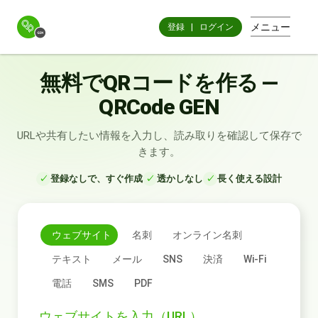
メニュー
登録
|
ログイン
無料でQRコードを作る
—
QRCode GEN
URLや共有したい情報を入力し、読み取りを確認して保存で
きます。
登録なしで、すぐ作成
透かしなし
長く使える設計
ウェブサイト
名刺
オンライン名刺
テキスト
メール
SNS
決済
Wi-Fi
電話
SMS
PDF
ウェブサイトを入力（URL）