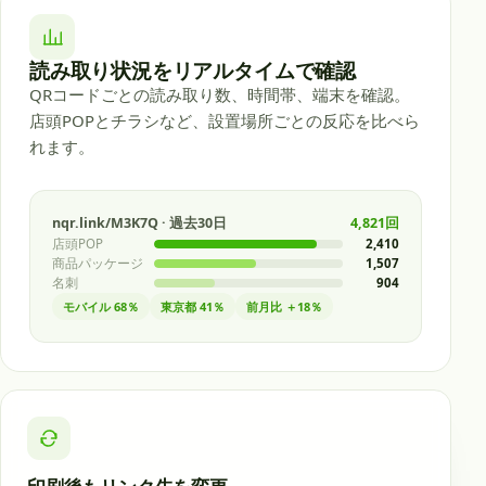
読み取り状況をリアルタイムで確認
QRコードごとの読み取り数、時間帯、端末を確認。
店頭POPとチラシなど、設置場所ごとの反応を比べら
れます。
nqr.link/M3K7Q
·
過去30日
4,821回
店頭POP
2,410
商品パッケージ
1,507
名刺
904
モバイル 68％
東京都 41％
前月比 ＋18％