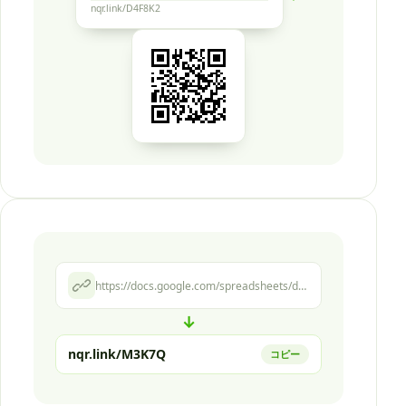
nqr.link/D4F8K2
https://docs.google.com/spreadsheets/d/1xK9mQ2vR8pL.../edit
↓
nqr.link/M3K7Q
コピー