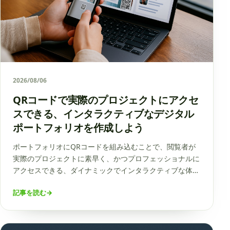
2026/08/06
QRコードで実際のプロジェクトにアクセ
スできる、インタラクティブなデジタル
ポートフォリオを作成しよう
ポートフォリオにQRコードを組み込むことで、閲覧者が
実際のプロジェクトに素早く、かつプロフェッショナルに
アクセスできる、ダイナミックでインタラクティブな体験
を提供できます。この現代的な手法は興味を引きつけ、強
記事を読む
→
い印象を残すとともに、就職活動や製品のプレゼンテーシ
ョンの際にも効果的にエンゲージメントを測定できる点が
魅力です。