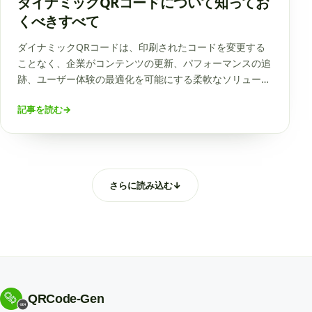
ダイナミックQRコードについて知ってお
くべきすべて
ダイナミックQRコードは、印刷されたコードを変更する
ことなく、企業がコンテンツの更新、パフォーマンスの追
跡、ユーザー体験の最適化を可能にする柔軟なソリューシ
ョンです。qrcode-gen.comプラットフォームは、マーケ
記事を読む
→
ティングやアンケートなど様々な用途に適したダイナミッ
クQRコードの簡単な作成をサポートしています。
さらに読み込む
↓
QRCode-Gen