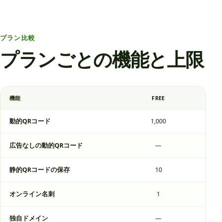
プラン比較
プランごとの機能と上限
機能
FREE
LI
動的QRコード
1,000
1
広告なしの動的QRコード
—
1
静的QRコードの保存
10
1
オンライン名刺
1
1
独自ドメイン
—